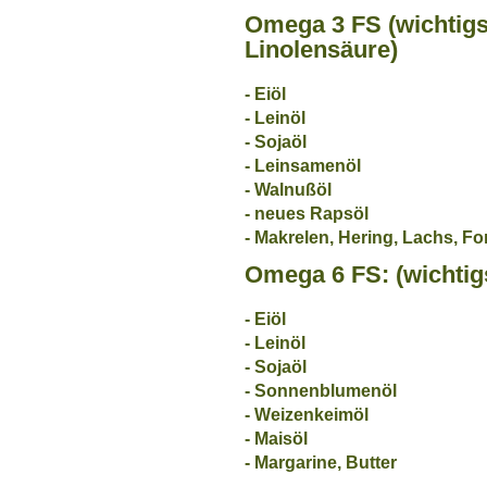
Omega 3 FS (wichtigst
Linolensäure)
- Eiöl
- Leinöl
- Sojaöl
- Leinsamenöl
- Walnußöl
- neues Rapsöl
- Makrelen, Hering, Lachs, For
Omega 6 FS: (wichtigs
- Eiöl
- Leinöl
- Sojaöl
- Sonnenblumenöl
- Weizenkeimöl
- Maisöl
- Margarine, Butter