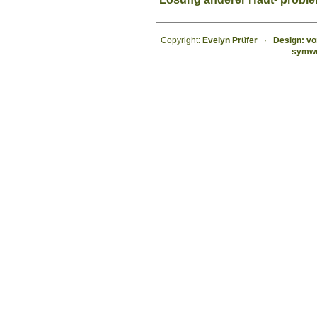
C
opyright:
Evelyn Prüfer
·
Design: vo
symwe