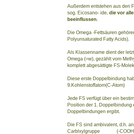
Außerdem entstehen aus den Fe
sog. Eicosano- ide,
die vor al
beeinflussen
.
Die Omega -Fettsäuren gehören
Polyunsaturated Fatty Acids).
Als Klassenname dient der letz
Omega (=w), gezählt vom Methyl
komplett abgesättigte FS-Molekü
Diese erste Doppelbindung ha
9.Kohlenstoffatom(C-Atom)
Jede FS verfügt über ein besti
Position der 1. Doppelbindung 
Doppelbindungen ergibt.
Die FS sind ambivalent, d.h. a
Carblxylgruppe (-COOH) sin