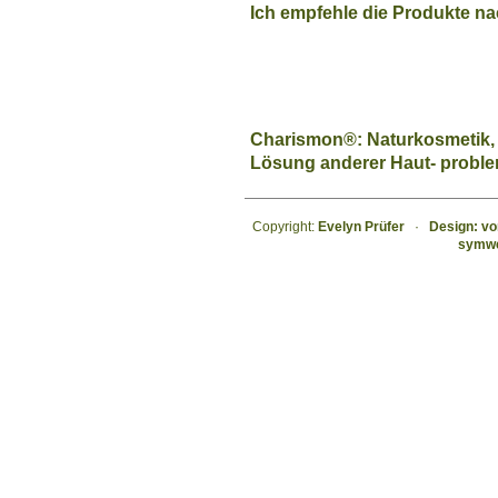
Ich empfehle die Produkte n
Charismon®: Naturkosmetik, 
Lösung anderer Haut- probl
C
opyright:
Evelyn Prüfer
·
Design: vo
symwe